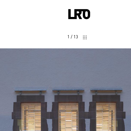
1
/
13